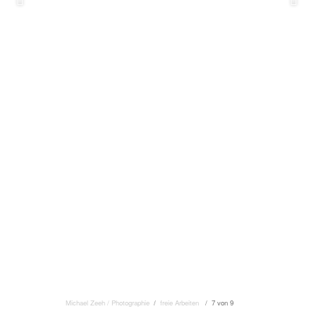
Michael Zeeh / Photographie
/
freie Arbeiten
/ 7 von 9